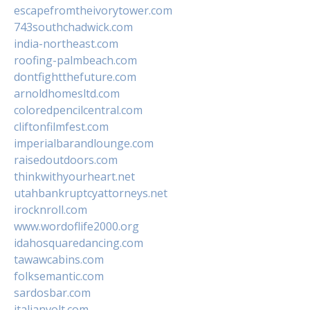
escapefromtheivorytower.com
743southchadwick.com
india-northeast.com
roofing-palmbeach.com
dontfightthefuture.com
arnoldhomesltd.com
coloredpencilcentral.com
cliftonfilmfest.com
imperialbarandlounge.com
raisedoutdoors.com
thinkwithyourheart.net
utahbankruptcyattorneys.net
irocknroll.com
www.wordoflife2000.org
idahosquaredancing.com
tawawcabins.com
folksemantic.com
sardosbar.com
italianvolt.com