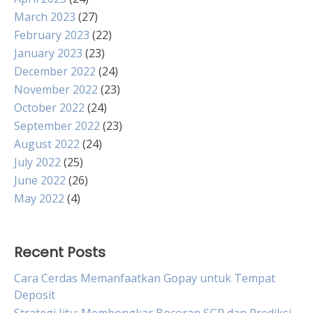
March 2023
(27)
February 2023
(22)
January 2023
(23)
December 2022
(24)
November 2022
(23)
October 2022
(24)
September 2022
(23)
August 2022
(24)
July 2022
(25)
June 2022
(26)
May 2022
(4)
Recent Posts
Cara Cerdas Memanfaatkan Gopay untuk Tempat
Deposit