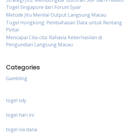
Strategi Jitu: Membongkar Bocoran SGP dan Prediksi
Togel Singapore dari Forum Syair
Metode Jitu Menilai Output Langsung Macau
Togel Hongkong: Pembahasan Data untuk Rentang
Pintar
Mencapai Cita-cita: Rahasia Keberhasilan di
Pengundian Langsung Macau
Categories
Gambling
togel sdy
togel hari ini
togel via dana