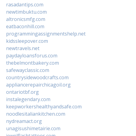
rasadantips.com
newtimbuktu.com
altronicsmfg.com
eatbaconhill.com
programmingassignmentshelp.net
kidssleepover.com
newtravels.net
paydayloansforus.com
thebelmontbakery.com
safewayclassic.com
countrysidewoodcrafts.com
appliancerepairchicagoil.org
ontariotbf.org
instalegendary.com
keepworkershealthyandsafe.com
noodlesitaliankitchen.com
nydreamact.org
unagisushimetairie.com
jewelflashtattoos.com