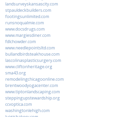
landsurveyskansascity.com
stpauldeckbuilders.com
footingsunlimited.com
runsnoqualmie.com
www.docsdrugs.com
www.margiesdiner.com
fdlchowder.com
www.needlepointsltd.com
bullandbirdsteakhouse.com
lascolinasplasticsurgery.com
www.cliftonheritage.org
sma43.org
remodelingchicagoonline.com
brentwoodyogacenter.com
www.tiptonlandscaping.com
steppingupstewardship.org
ccvoptica.com
washingtonlehigh.com
luigisbakery.com