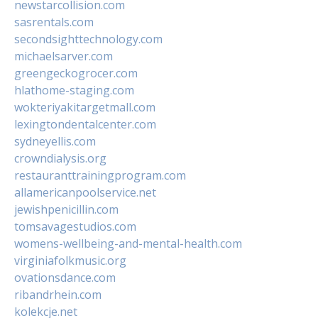
newstarcollision.com
sasrentals.com
secondsighttechnology.com
michaelsarver.com
greengeckogrocer.com
hlathome-staging.com
wokteriyakitargetmall.com
lexingtondentalcenter.com
sydneyellis.com
crowndialysis.org
restauranttrainingprogram.com
allamericanpoolservice.net
jewishpenicillin.com
tomsavagestudios.com
womens-wellbeing-and-mental-health.com
virginiafolkmusic.org
ovationsdance.com
ribandrhein.com
kolekcje.net