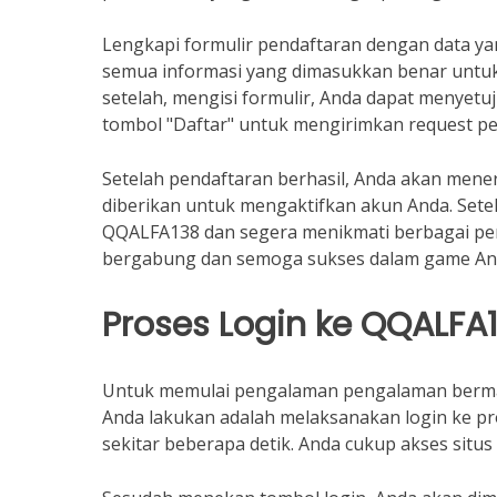
Lengkapi formulir pendaftaran dengan data yan
semua informasi yang dimasukkan benar untuk m
setelah, mengisi formulir, Anda dapat menyet
tombol "Daftar" untuk mengirimkan request pe
Setelah pendaftaran berhasil, Anda akan mener
diberikan untuk mengaktifkan akun Anda. Sete
QQALFA138 dan segera menikmati berbagai p
bergabung dan semoga sukses dalam game An
Proses Login ke QQALFA
Untuk memulai pengalaman pengalaman bermai
Anda lakukan adalah melaksanakan login ke pro
sekitar beberapa detik. Anda cukup akses situs 