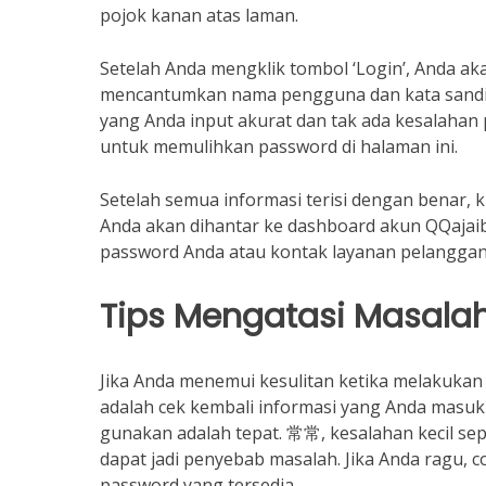
pojok kanan atas laman.
Setelah Anda mengklik tombol ‘Login’, Anda aka
mencantumkan nama pengguna dan kata sandi ya
yang Anda input akurat dan tak ada kesalahan p
untuk memulihkan password di halaman ini.
Setelah semua informasi terisi dengan benar, kl
Anda akan dihantar ke dashboard akun QQajaib8
password Anda atau kontak layanan pelanggan
Tips Mengatasi Masalah
Jika Anda menemui kesulitan ketika melakukan 
adalah cek kembali informasi yang Anda mas
gunakan adalah tepat. 常常, kesalahan kecil sep
dapat jadi penyebab masalah. Jika Anda ragu, 
password yang tersedia.