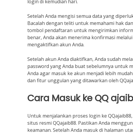
login di kemudian hari.
Setelah Anda mengisi semua data yang diperluk
Bacalah dengan teliti untuk memahami hak dan 
tombol pendaftaran untuk mengirimkan informa
benar, Anda akan menerima konfirmasi melalui 
mengaktifkan akun Anda.
Setelah akun Anda diaktifkan, Anda sudah me
password yang Anda buat sebelumnya untuk ma
Anda agar masuk ke akun menjadi lebih mudah
dan fitur unggulan yang ditawarkan oleh QQaja
Cara Masuk ke QQ ajai
Untuk menjalankan proses login ke QQajaib88
situs resmi QQajaib88. Pastikan Anda mengg
keamanan. Setelah Anda masuk di halaman utam