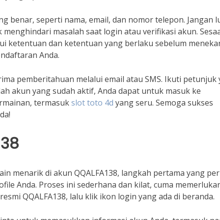
g benar, seperti nama, email, dan nomor telepon. Jangan l
enghindari masalah saat login atau verifikasi akun. Sesa
ujui ketentuan dan ketentuan yang berlaku sebelum meneka
ndaftaran Anda.
ima pemberitahuan melalui email atau SMS. Ikuti petunjuk
lah akun yang sudah aktif, Anda dapat untuk masuk ke
ermainan, termasuk
slot toto 4d
yang seru. Semoga sukses
da!
138
n menarik di akun QQALFA138, langkah pertama yang per
file Anda. Proses ini sederhana dan kilat, cuma memerluka
resmi QQALFA138, lalu klik ikon login yang ada di beranda.