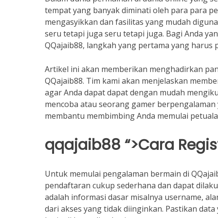
tempat yang banyak diminati oleh para para 
mengasyikkan dan fasilitas yang mudah digun
seru tetapi juga seru tetapi juga. Bagi Anda 
QQajaib88, langkah yang pertama yang harus per
Artikel ini akan memberikan menghadirkan pa
QQajaib88. Tim kami akan menjelaskan memberi
agar Anda dapat dapat dengan mudah mengikut
mencoba atau seorang gamer berpengalaman yan
membantu membimbing Anda memulai petualanga
qqajaib88 “>Cara Regis
Untuk memulai pengalaman bermain di QQajaib
pendaftaran cukup sederhana dan dapat dilakuk
adalah informasi dasar misalnya username, ala
dari akses yang tidak diinginkan. Pastikan data