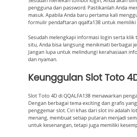
Sesudah menekan tombol login, Anda akan di
pengguna dan password. Pastikanlah Anda meng
masuk. Apabila Anda baru pertama kali menggun
formulir pendaftaran qqalfa138 untuk memiliki
Sesudah melengkapi informasi login serta klik
situ, Anda bisa langsung menikmati berbagai je
Jangan lupa untuk melindungi kerahasiaan in
dan nyaman.
Keunggulan Slot Toto 4
Slot Toto 4D di QQALFA138 menawarkan penga
Dengan berbagai tema exciting dan grafis yan
penggemar slot. Ciri khas dari slot ini adala
menang, membuat setiap putaran menjadi sem
untuk kesenangan, tetapi juga memiliki kese