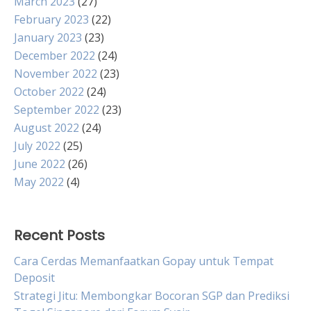
March 2023
(27)
February 2023
(22)
January 2023
(23)
December 2022
(24)
November 2022
(23)
October 2022
(24)
September 2022
(23)
August 2022
(24)
July 2022
(25)
June 2022
(26)
May 2022
(4)
Recent Posts
Cara Cerdas Memanfaatkan Gopay untuk Tempat
Deposit
Strategi Jitu: Membongkar Bocoran SGP dan Prediksi