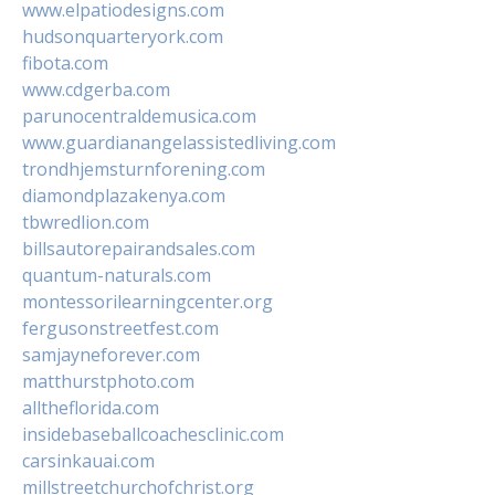
www.elpatiodesigns.com
hudsonquarteryork.com
fibota.com
www.cdgerba.com
parunocentraldemusica.com
www.guardianangelassistedliving.com
trondhjemsturnforening.com
diamondplazakenya.com
tbwredlion.com
billsautorepairandsales.com
quantum-naturals.com
montessorilearningcenter.org
fergusonstreetfest.com
samjayneforever.com
matthurstphoto.com
alltheflorida.com
insidebaseballcoachesclinic.com
carsinkauai.com
millstreetchurchofchrist.org