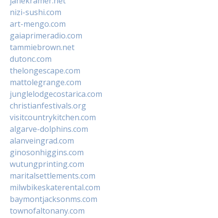
janekramer.net
nizi-sushi.com
art-mengo.com
gaiaprimeradio.com
tammiebrown.net
dutonc.com
thelongescape.com
mattolegrange.com
junglelodgecostarica.com
christianfestivals.org
visitcountrykitchen.com
algarve-dolphins.com
alanveingrad.com
ginosonhiggins.com
wutungprinting.com
maritalsettlements.com
milwbikeskaterental.com
baymontjacksonms.com
townofaltonany.com