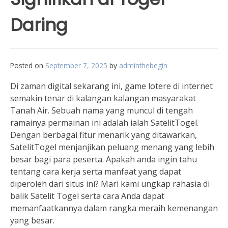
Daring
Posted on
September 7, 2025
by
adminthebegin
Di zaman digital sekarang ini, game lotere di internet
semakin tenar di kalangan kalangan masyarakat
Tanah Air. Sebuah nama yang muncul di tengah
ramainya permainan ini adalah ialah SatelitTogel.
Dengan berbagai fitur menarik yang ditawarkan,
SatelitTogel menjanjikan peluang menang yang lebih
besar bagi para peserta. Apakah anda ingin tahu
tentang cara kerja serta manfaat yang dapat
diperoleh dari situs ini? Mari kami ungkap rahasia di
balik Satelit Togel serta cara Anda dapat
memanfaatkannya dalam rangka meraih kemenangan
yang besar.