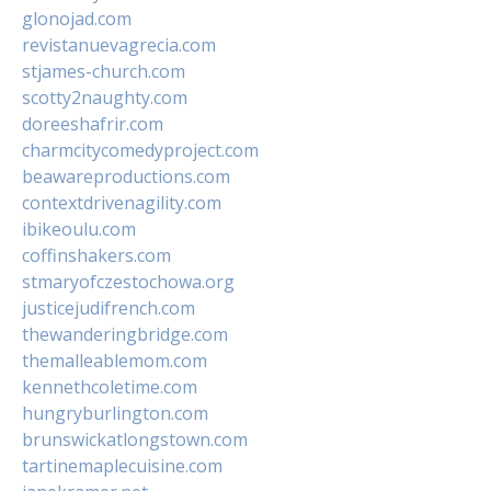
glonojad.com
revistanuevagrecia.com
stjames-church.com
scotty2naughty.com
doreeshafrir.com
charmcitycomedyproject.com
beawareproductions.com
contextdrivenagility.com
ibikeoulu.com
coffinshakers.com
stmaryofczestochowa.org
justicejudifrench.com
thewanderingbridge.com
themalleablemom.com
kennethcoletime.com
hungryburlington.com
brunswickatlongstown.com
tartinemaplecuisine.com