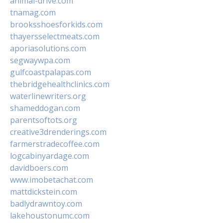
animal-drive.com
tnamag.com
brooksshoesforkids.com
thayersselectmeats.com
aporiasolutions.com
segwaywpa.com
gulfcoastpalapas.com
thebridgehealthclinics.com
waterlinewriters.org
shameddogan.com
parentsoftots.org
creative3drenderings.com
farmerstradecoffee.com
logcabinyardage.com
davidboers.com
www.imobetachat.com
mattdickstein.com
badlydrawntoy.com
lakehoustonumc.com