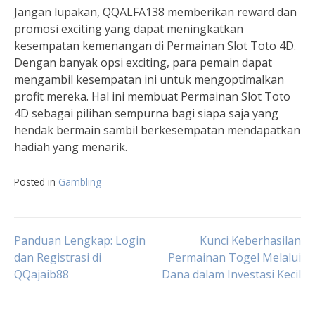
Jangan lupakan, QQALFA138 memberikan reward dan
promosi exciting yang dapat meningkatkan
kesempatan kemenangan di Permainan Slot Toto 4D.
Dengan banyak opsi exciting, para pemain dapat
mengambil kesempatan ini untuk mengoptimalkan
profit mereka. Hal ini membuat Permainan Slot Toto
4D sebagai pilihan sempurna bagi siapa saja yang
hendak bermain sambil berkesempatan mendapatkan
hadiah yang menarik.
Posted in
Gambling
Post
Panduan Lengkap: Login
Kunci Keberhasilan
dan Registrasi di
Permainan Togel Melalui
QQajaib88
Dana dalam Investasi Kecil
navigation