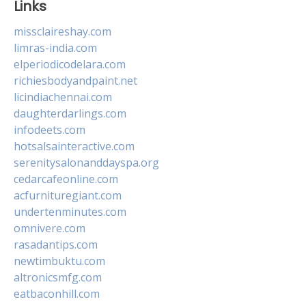
Links
missclaireshay.com
limras-india.com
elperiodicodelara.com
richiesbodyandpaint.net
licindiachennai.com
daughterdarlings.com
infodeets.com
hotsalsainteractive.com
serenitysalonanddayspa.org
cedarcafeonline.com
acfurnituregiant.com
undertenminutes.com
omnivere.com
rasadantips.com
newtimbuktu.com
altronicsmfg.com
eatbaconhill.com