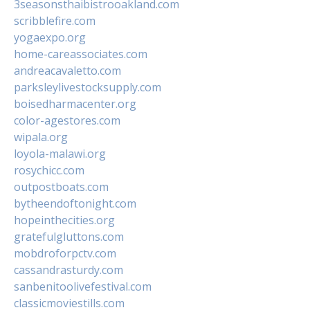
3seasonsthaibistrooakland.com
scribblefire.com
yogaexpo.org
home-careassociates.com
andreacavaletto.com
parksleylivestocksupply.com
boisedharmacenter.org
color-agestores.com
wipala.org
loyola-malawi.org
rosychicc.com
outpostboats.com
bytheendoftonight.com
hopeinthecities.org
gratefulgluttons.com
mobdroforpctv.com
cassandrasturdy.com
sanbenitoolivefestival.com
classicmoviestills.com