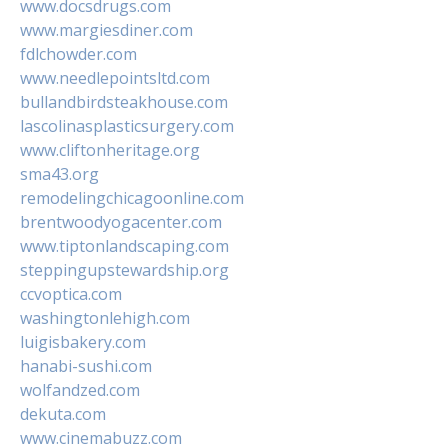
www.docsdrugs.com
www.margiesdiner.com
fdlchowder.com
www.needlepointsltd.com
bullandbirdsteakhouse.com
lascolinasplasticsurgery.com
www.cliftonheritage.org
sma43.org
remodelingchicagoonline.com
brentwoodyogacenter.com
www.tiptonlandscaping.com
steppingupstewardship.org
ccvoptica.com
washingtonlehigh.com
luigisbakery.com
hanabi-sushi.com
wolfandzed.com
dekuta.com
www.cinemabuzz.com