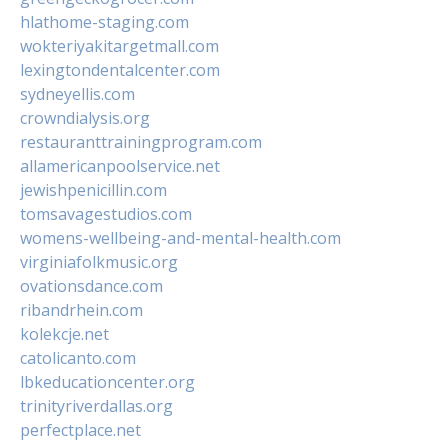
hlathome-staging.com
wokteriyakitargetmall.com
lexingtondentalcenter.com
sydneyellis.com
crowndialysis.org
restauranttrainingprogram.com
allamericanpoolservice.net
jewishpenicillin.com
tomsavagestudios.com
womens-wellbeing-and-mental-health.com
virginiafolkmusic.org
ovationsdance.com
ribandrhein.com
kolekcje.net
catolicanto.com
lbkeducationcenter.org
trinityriverdallas.org
perfectplace.net