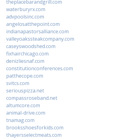
theplacebarandgrill.com
waterburyrx.com
advpoolsinc.com
angelosatthepoint.com
indianapastorsalliance.com
valleyoakssteakcompany.com
caseyswoodshed.com
fixhairchicago.com
denizliesnaf.com
constitutionconferences.com
patthecope.com
svitcs.com
seriouspizza.net
compassroseband.net
altumcore.com
animal-drive.com
tnamag.com
brooksshoesforkids.com
thayersselectmeats.com