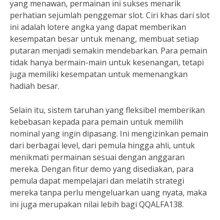
yang menawan, permainan ini sukses menarik
perhatian sejumlah penggemar slot. Ciri khas dari slot
ini adalah lotere angka yang dapat memberikan
kesempatan besar untuk menang, membuat setiap
putaran menjadi semakin mendebarkan. Para pemain
tidak hanya bermain-main untuk kesenangan, tetapi
juga memiliki kesempatan untuk memenangkan
hadiah besar.
Selain itu, sistem taruhan yang fleksibel memberikan
kebebasan kepada para pemain untuk memilih
nominal yang ingin dipasang. Ini mengizinkan pemain
dari berbagai level, dari pemula hingga ahli, untuk
menikmati permainan sesuai dengan anggaran
mereka. Dengan fitur demo yang disediakan, para
pemula dapat mempelajari dan melatih strategi
mereka tanpa perlu mengeluarkan uang nyata, maka
ini juga merupakan nilai lebih bagi QQALFA138.