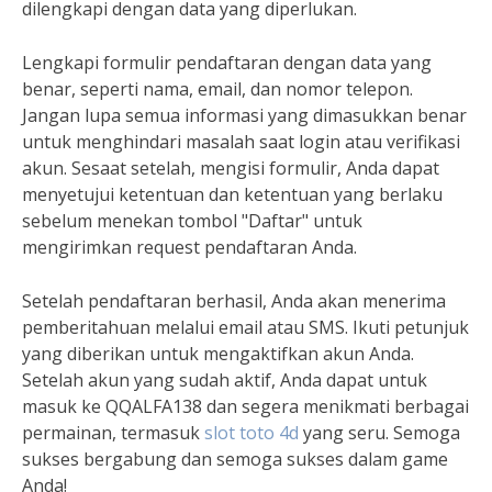
dilengkapi dengan data yang diperlukan.
Lengkapi formulir pendaftaran dengan data yang
benar, seperti nama, email, dan nomor telepon.
Jangan lupa semua informasi yang dimasukkan benar
untuk menghindari masalah saat login atau verifikasi
akun. Sesaat setelah, mengisi formulir, Anda dapat
menyetujui ketentuan dan ketentuan yang berlaku
sebelum menekan tombol "Daftar" untuk
mengirimkan request pendaftaran Anda.
Setelah pendaftaran berhasil, Anda akan menerima
pemberitahuan melalui email atau SMS. Ikuti petunjuk
yang diberikan untuk mengaktifkan akun Anda.
Setelah akun yang sudah aktif, Anda dapat untuk
masuk ke QQALFA138 dan segera menikmati berbagai
permainan, termasuk
slot toto 4d
yang seru. Semoga
sukses bergabung dan semoga sukses dalam game
Anda!