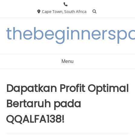
Skip
to
Cape Town, South Africa
content
thebeginnersp
Menu
Dapatkan Profit Optimal
Bertaruh pada
QQALFA138!