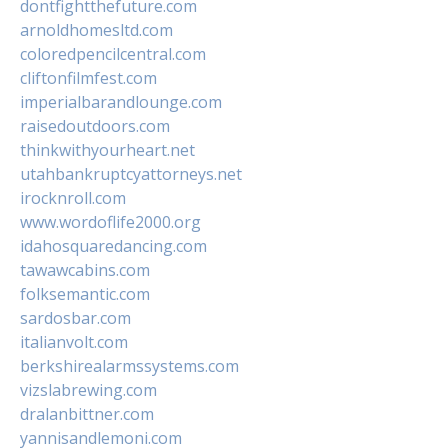
dontfightthefuture.com
arnoldhomesltd.com
coloredpencilcentral.com
cliftonfilmfest.com
imperialbarandlounge.com
raisedoutdoors.com
thinkwithyourheart.net
utahbankruptcyattorneys.net
irocknroll.com
www.wordoflife2000.org
idahosquaredancing.com
tawawcabins.com
folksemantic.com
sardosbar.com
italianvolt.com
berkshirealarmssystems.com
vizslabrewing.com
dralanbittner.com
yannisandlemoni.com